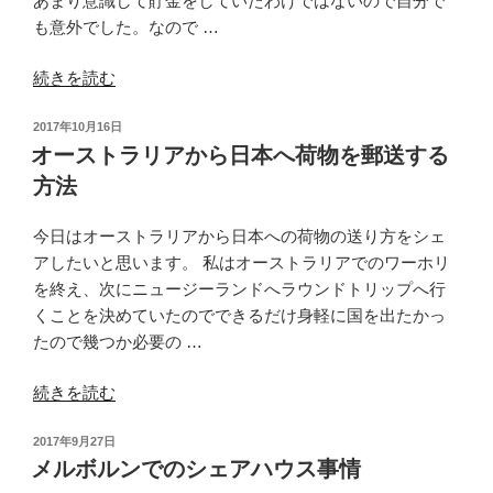
あまり意識して貯金をしていたわけではないので自分で
シ
も意外でした。なので …
ョ
ン
“【総
続きを読む
を
決
自
投
2017年10月16日
算】
力
稿
オーストラリアから日本へ荷物を郵送する
オ
で
日:
方法
ー
取
ス
り
今日はオーストラリアから日本への荷物の送り方をシェ
ト
返
アしたいと思います。 私はオーストラリアでのワーホリ
ラ
す！！”
を終え、次にニュージーランドへラウンドトリップへ行
リ
の
くことを決めていたのでできるだけ身軽に国を出たかっ
ア
たので幾つか必要の …
ワ
ー
“オ
続きを読む
ホ
ー
リ
投
2017年9月27日
ス
9
稿
メルボルンでのシェアハウス事情
ト
か
日: