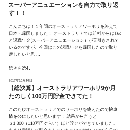
稿
スーパーアニュエーションを自力で取り返
日:
す！！
こんにちは！１年間のオーストラリアワーホリを終えて
日本へ帰国しました！ オーストラリアでは給料からはTax
と退職年金(スーパーアニュエーション）が天引きされて
いるのですが、今回はこの退職年金を帰国したので取り
戻したいと思 …
“ス
続きを読む
ー
投
2017年10月16日
パ
稿
【総決算】オーストラリアワーホリ9か月
ー
日:
たのしく100万円貯金できてた！
ア
ニ
このたびオーストラリアでのワーホリを終えたので懐事
ュ
情を公にしたいと思います！ 結果から言うと
エ
＄1,300（110万円ぐらい）ほど貯金ができていました。
ー