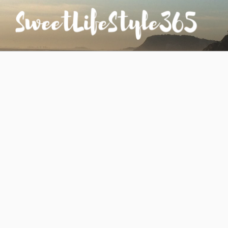
コ
ン
テ
ン
SWEETLIFESTYLE365
のんびりお気楽な日仏夫婦のあれこれ
ツ
へ
ス
キ
ッ
プ