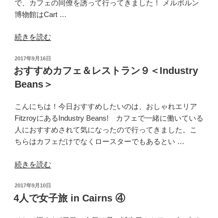
で、カフェの同僚を誘って行ってきました！ メルボルン
レ
の
博物館はCart …
ス
ト
“メ
続きを読む
ラ
ル
ン
投
2017年9月16日
ボ
１
稿
おすすめカフェ＆レストラン９＜Industry
ル
０
日:
Beans＞
ン
＜
博
Chez
こんにちは！今日おすすめしたいのは、おしゃれエリア
物
Dre>”
FitzroyにあるIndustry Beans! カフェで一緒に働いている
館
の
人におすすめされて気になったので行ってきました。こ
に
ちらはカフェだけでなくロースターでもあるとい …
行
っ
“お
続きを読む
て
す
き
投
2017年9月10日
す
た
稿
4人で女子旅 in Cairns ④
め
よ！”
日:
カ
の