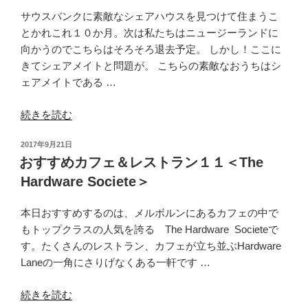
ラ
月
サウスバンクに素敵なシェアハウスを見つけて住まうこ
リ
た
とかれこれ１０か月。次は私たちはニュージーランドに
ア
の
向かうのでこちらはそろそろ退去予定。 しかし！ここに
か
し
きてシェアメイトと問題が。 こちらの素敵なおうちはシ
ら
く
ェアメイトである …
日
100
本
万
“メ
続きを読む
へ
円
ル
荷
貯
投
2017年9月21日
ボ
物
金
稿
おすすめカフェ＆レストラン１１＜The
ル
を
で
日:
Hardware Societe＞
ン
郵
き
で
送
て
本日おすすめするのは、メルボルンにあるカフェの中で
の
す
た！”
もトップクラスの人気を誇る The Hardware Societeで
シ
る
の
す。たくさんのレストラン、カフェが立ち並ぶHardware
ェ
方
Laneの一角にさりげなくある一軒です …
ア
法”
ハ
の
“お
続きを読む
ウ