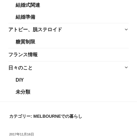
結婚式関連
展
メ
開
ニ
結婚準備
ュ
ー
サ
アトピー、脱ステロイド
を
ブ
糖質制限
展
メ
開
ニ
フランス情報
ュ
ー
サ
日々のこと
を
ブ
DIY
展
メ
開
ニ
未分類
ュ
ー
を
カテゴリー: MELBOURNEでの暮らし
展
開
投
2017年11月16日