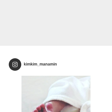
の
kimkim_manamin