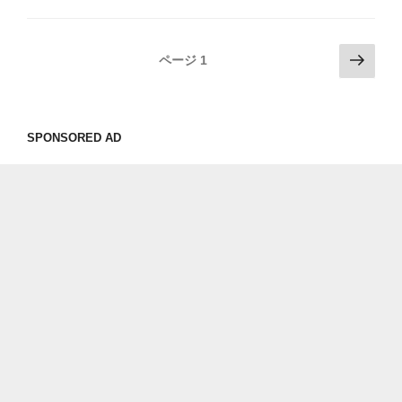
ー
ケ
ッ
投
次
ページ
1
ト
の
稿
で
ペ
ナ
買
ー
ビ
っ
SPONSORED AD
ジ
ゲ
た
ー
ル
バ
シ
ー
ョ
ブ
ン
で
ジ
ャ
ム
づ
く
り”