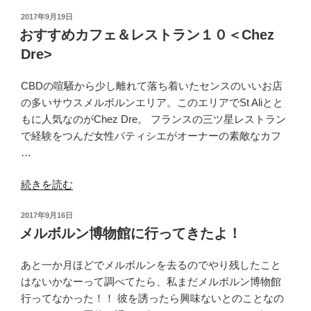
す
ス
投
2017年9月19日
す
事
稿
おすすめカフェ＆レストラン１０＜Chez
め
情”
日:
Dre>
カ
の
フ
CBDの喧騒から少し離れて落ち着いたセンスのいいお店
ェ
の多いサウスメルボルンエリア。このエリアでSt Aliとと
＆
もに人気なのがChez Dre。 フランスの三ツ星レストラン
レ
で経験をつんだ女性パティシエがオーナーの素敵なカフ
ス
…
ト
ラ
“お
続きを読む
ン
す
１
投
2017年9月16日
す
１
稿
メルボルン博物館に行ってきたよ！
め
＜
日:
カ
The
あと一か月ほどでメルボルンを去るのでやり残したこと
フ
Hardware
はないかなーって調べてたら、私まだメルボルン博物館
ェ
Societe
行ってなかった！！ 彼を誘ったら興味ないとのことなの
＆
＞”