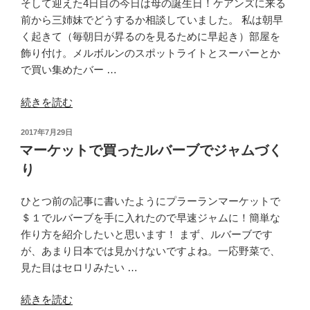
そして迎えた4日目の今日は母の誕生日！ケアンズに来る
フ
前から三姉妹でどうするか相談していました。 私は朝早
ェ
く起きて（毎朝日が昇るのを見るために早起き）部屋を
＆
飾り付け。メルボルンのスポットライトとスーパーとか
レ
で買い集めたバー …
ス
ト
“4
続きを読む
ラ
人
ン
投
2017年7月29日
で
９
稿
マーケットで買ったルバーブでジャムづく
女
＜
日:
り
子
Industry
旅
Beans
ひとつ前の記事に書いたようにプラーランマーケットで
in
＞”
＄１でルバーブを手に入れたので早速ジャムに！簡単な
Cairns
の
作り方を紹介したいと思います！ まず、ルバーブです
④”
が、あまり日本では見かけないですよね。一応野菜で、
の
見た目はセロリみたい …
“マ
続きを読む