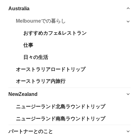
サ
Australia
ブ
Melbourneでの暮らし
サ
メ
ブ
ニ
おすすめカフェ&レストラン
メ
ュ
ニ
仕事
ー
ュ
を
日々の生活
ー
閉
を
じ
オーストラリアロードトリップ
展
る
開
オーストラリア内旅行
サ
NewZealand
ブ
ニュージーランド北島ラウンドトリップ
メ
ニ
ニュージーランド南島ラウンドトリップ
ュ
ー
サ
パートナーとのこと
を
ブ