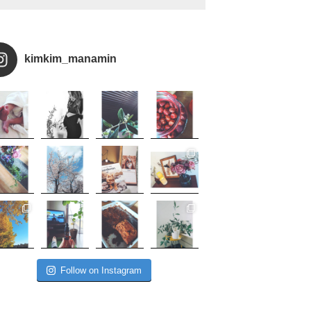
kimkim_manamin
Follow on Instagram