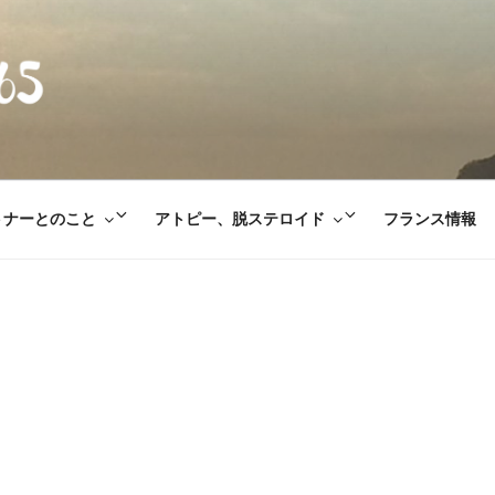
E365
サ
サ
トナーとのこと
アトピー、脱ステロイド
フランス情報
ブ
ブ
メ
メ
ニ
ニ
ュ
ュ
ー
ー
を
を
展
展
開
開