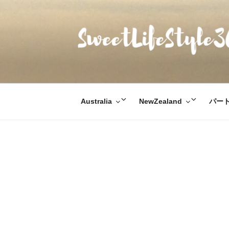
コ
ン
テ
ン
ツ
SWEETLIFESTYL
のんびりお気楽な日仏夫婦のあれこれ
へ
ス
キ
サ
サ
Australia
NewZealand
パー
ッ
ブ
ブ
プ
メ
メ
ニ
ニ
ュ
ュ
ー
ー
を
を
展
展
開
開