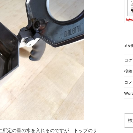
メタ
ログ
投稿
コメ
Word
検
索:
に所定の量の水を入れるのですが、トップのサ