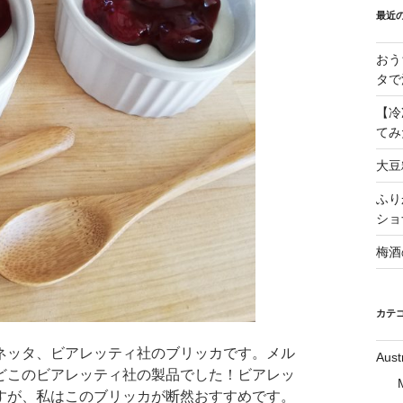
最近
おう
タで
【冷
てみ
大豆
ふり
ショ
梅酒
カテ
ネッタ、ビアレッティ社のブリッカです。メル
Aust
どこのビアレッティ社の製品でした！ビアレッ
すが、私はこのブリッカが断然おすすめです。