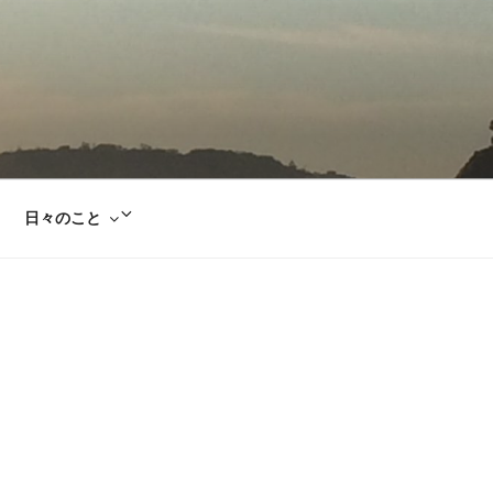
サ
日々のこと
ブ
メ
ニ
ュ
ー
を
展
開