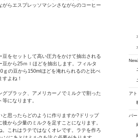
ながらエスプレッソマシンさながらのコーヒー
ー豆をセットして高い圧力をかけて抽出される
New
ー豆から25ｍｌほどを抽出します。フィルタ
0ｇの豆から150mlほどを淹れられるのと比べ
ますよね！
ングブラック、アメリカーノでミルクで割った
アト
ト等になります。
いと思ったらどのように作りますか?ドリップ
パー
に後から少量のミルクを足すことになります。
ね。これはラテではなくオレです。ラテを作ろ
レッソにあとはミルクを注ぐ必要があります。