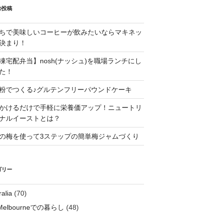
の投稿
ちで美味しいコーヒーが飲みたいならマキネッ
決まり！
凍宅配弁当】nosh(ナッシュ)を職場ランチにし
た！
粉でつくる♪グルテンフリーパウンドケーキ
かけるだけで手軽に栄養価アップ！ニュートリ
ナルイーストとは？
の梅を使って3ステップの簡単梅ジャムづくり
ゴリー
ralia
(70)
Melbourneでの暮らし
(48)