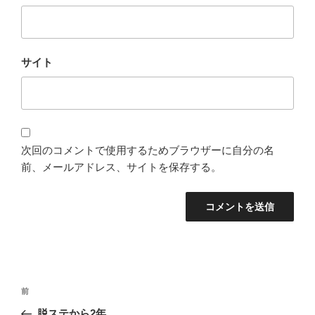
サイト
次回のコメントで使用するためブラウザーに自分の名
前、メールアドレス、サイトを保存する。
投
過
前
稿
去
脱ステから2年