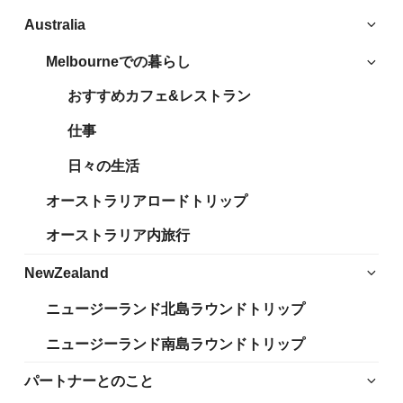
サ
Australia
ブ
Melbourneでの暮らし
サ
メ
ブ
ニ
おすすめカフェ&レストラン
メ
ュ
ニ
仕事
ー
ュ
を
日々の生活
ー
展
を
開
オーストラリアロードトリップ
展
開
オーストラリア内旅行
サ
NewZealand
ブ
ニュージーランド北島ラウンドトリップ
メ
ニ
ニュージーランド南島ラウンドトリップ
ュ
ー
サ
パートナーとのこと
を
ブ