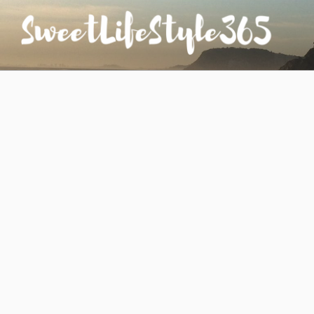
コ
ン
テ
ン
SWEETLIFESTYLE365
のんびりお気楽な日仏夫婦のあれこれ
ツ
へ
ス
キ
ッ
プ