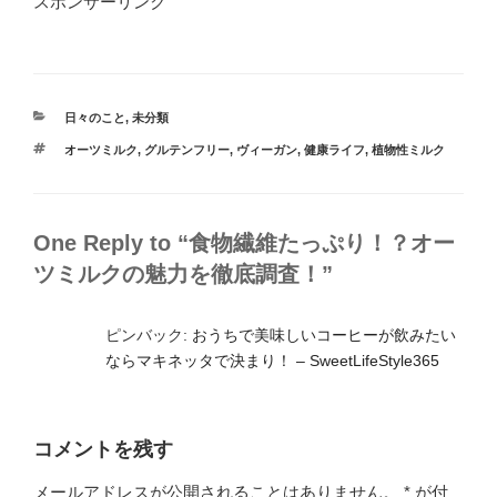
スポンサーリンク
カ
日々のこと
,
未分類
テ
タ
オーツミルク
,
グルテンフリー
,
ヴィーガン
,
健康ライフ
,
植物性ミルク
ゴ
グ
リ
ー
One Reply to “食物繊維たっぷり！？オー
ツミルクの魅力を徹底調査！”
ピンバック:
おうちで美味しいコーヒーが飲みたい
ならマキネッタで決まり！ – SweetLifeStyle365
コメントを残す
メールアドレスが公開されることはありません。
*
が付