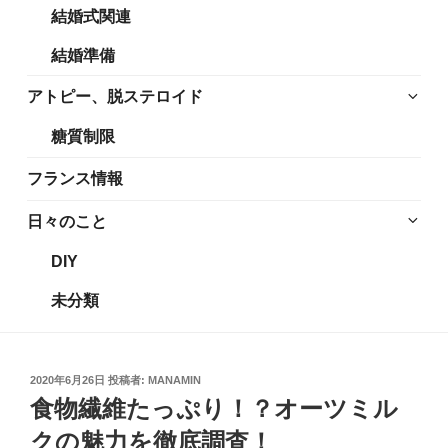
結婚式関連
展
メ
開
ニ
結婚準備
ュ
ー
サ
アトピー、脱ステロイド
を
ブ
糖質制限
展
メ
開
ニ
フランス情報
ュ
ー
サ
日々のこと
を
ブ
DIY
展
メ
開
ニ
未分類
ュ
ー
を
投
2020年6月26日
投稿者:
MANAMIN
展
稿
食物繊維たっぷり！？オーツミル
開
日:
クの魅力を徹底調査！