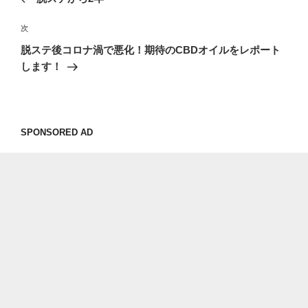
ナ
の
ビ
投
次
次
稿
ゲ
の
脱ステ後コロナ渦で悪化！期待のCBDオイルをレポート
投
ー
します！
稿
シ
ョ
ン
SPONSORED AD