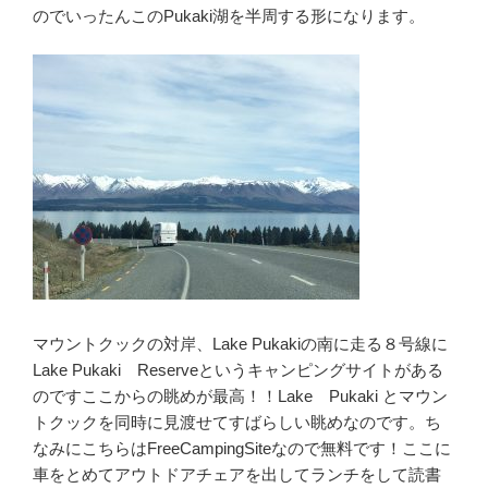
のでいったんこのPukaki湖を半周する形になります。
マウントクックの対岸、Lake Pukakiの南に走る８号線に
Lake Pukaki Reserveというキャンピングサイトがある
のですここからの眺めが最高！！Lake Pukaki とマウン
トクックを同時に見渡せてすばらしい眺めなのです。ち
なみにこちらはFreeCampingSiteなので無料です！ここに
車をとめてアウトドアチェアを出してランチをして読書