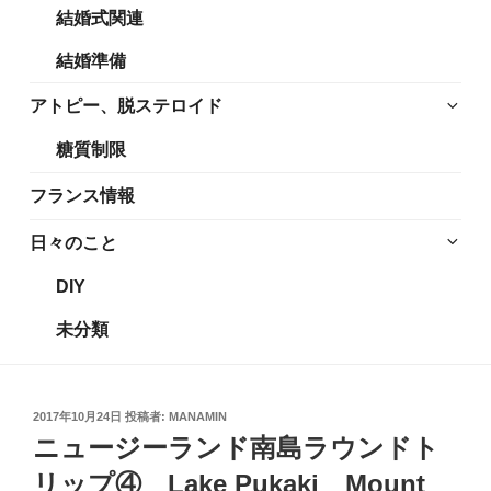
結婚式関連
展
メ
開
ニ
結婚準備
ュ
ー
サ
アトピー、脱ステロイド
を
ブ
糖質制限
展
メ
開
ニ
フランス情報
ュ
ー
サ
日々のこと
を
ブ
DIY
展
メ
開
ニ
未分類
ュ
ー
を
投
2017年10月24日
投稿者:
MANAMIN
展
稿
ニュージーランド南島ラウンドト
開
日:
リップ④ Lake Pukaki Mount