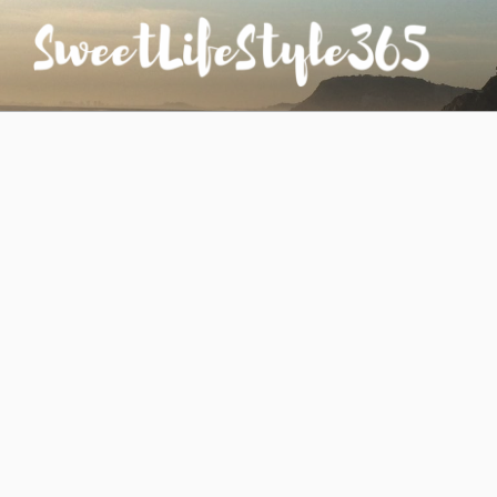
コ
ン
テ
ン
SWEETLIFESTYLE365
のんびりお気楽な日仏夫婦のあれこれ
ツ
へ
ス
キ
ッ
プ