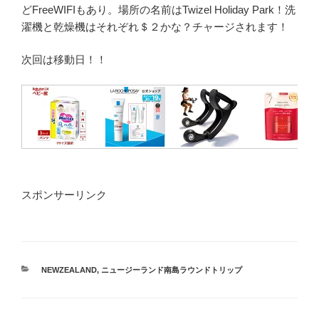
どFreeWIFIもあり。場所の名前はTwizel Holiday Park！洗
濯機と乾燥機はそれぞれ＄２かな？チャージされます！
次回は移動日！！
スポンサーリンク
カ
NEWZEALAND
,
ニュージーランド南島ラウンドトリップ
テ
ゴ
リ