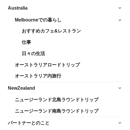
サ
Australia
ブ
Melbourneでの暮らし
サ
メ
ブ
ニ
おすすめカフェ&レストラン
メ
ュ
ニ
仕事
ー
ュ
を
日々の生活
ー
展
を
開
オーストラリアロードトリップ
展
開
オーストラリア内旅行
サ
NewZealand
ブ
ニュージーランド北島ラウンドトリップ
メ
ニ
ニュージーランド南島ラウンドトリップ
ュ
ー
サ
パートナーとのこと
を
ブ