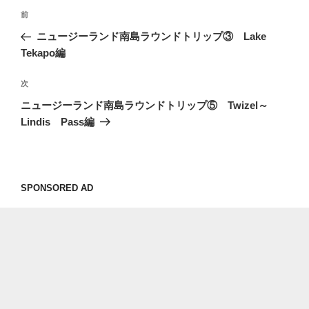
投
過
前
稿
去
ニュージーランド南島ラウンドトリップ③ Lake
ナ
の
Tekapo編
ビ
投
稿
ゲ
次
次
の
ー
ニュージーランド南島ラウンドトリップ⑤ Twizel～
投
Lindis Pass編
シ
稿
ョ
ン
SPONSORED AD