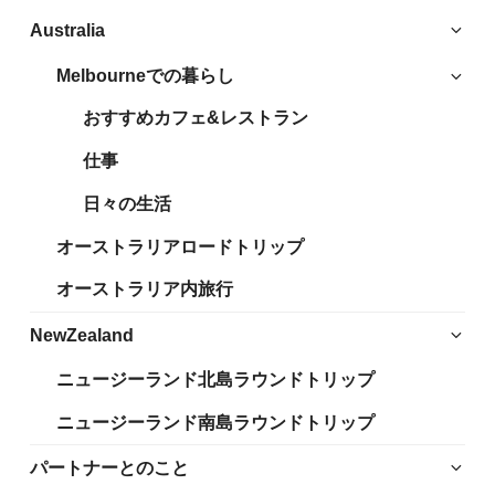
サ
Australia
ブ
Melbourneでの暮らし
サ
メ
ブ
ニ
おすすめカフェ&レストラン
メ
ュ
ニ
仕事
ー
ュ
を
日々の生活
ー
展
を
開
オーストラリアロードトリップ
展
開
オーストラリア内旅行
サ
NewZealand
ブ
ニュージーランド北島ラウンドトリップ
メ
ニ
ニュージーランド南島ラウンドトリップ
ュ
ー
サ
パートナーとのこと
を
ブ