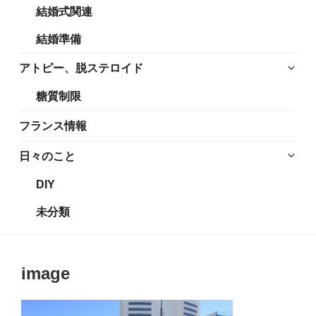
結婚式関連
展
メ
開
ニ
結婚準備
ュ
ー
サ
アトピー、脱ステロイド
を
ブ
糖質制限
展
メ
開
ニ
フランス情報
ュ
ー
サ
日々のこと
を
ブ
DIY
展
メ
開
ニ
未分類
ュ
ー
を
image
展
開