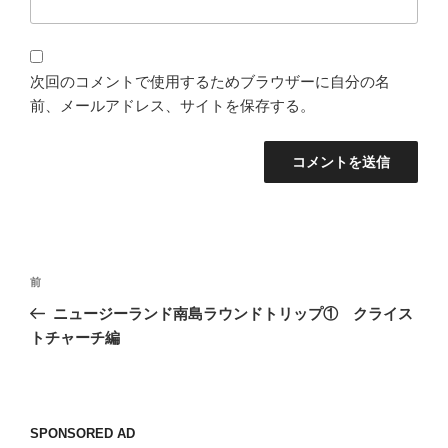
次回のコメントで使用するためブラウザーに自分の名
前、メールアドレス、サイトを保存する。
投
過
前
稿
去
ニュージーランド南島ラウンドトリップ① クライス
ナ
の
トチャーチ編
ビ
投
稿
ゲ
ー
SPONSORED AD
シ