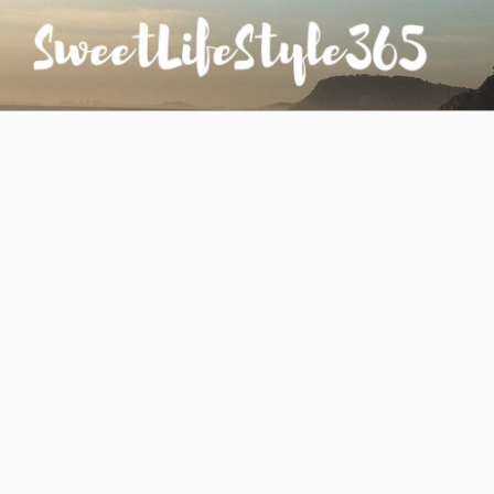
コ
ン
テ
ン
SWEETLIFESTYLE365
のんびりお気楽な日仏夫婦のあれこれ
ツ
へ
ス
キ
ッ
プ