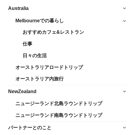
サ
Australia
ブ
Melbourneでの暮らし
サ
メ
ブ
ニ
おすすめカフェ&レストラン
メ
ュ
ニ
仕事
ー
ュ
を
日々の生活
ー
展
を
開
オーストラリアロードトリップ
展
開
オーストラリア内旅行
サ
NewZealand
ブ
ニュージーランド北島ラウンドトリップ
メ
ニ
ニュージーランド南島ラウンドトリップ
ュ
ー
サ
パートナーとのこと
を
ブ