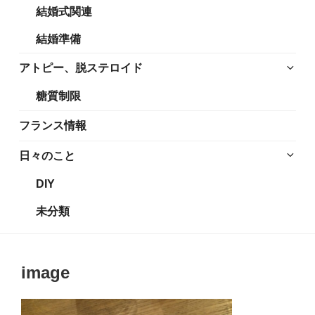
結婚式関連
展
メ
開
ニ
結婚準備
ュ
ー
サ
アトピー、脱ステロイド
を
ブ
糖質制限
展
メ
開
ニ
フランス情報
ュ
ー
サ
日々のこと
を
ブ
DIY
展
メ
開
ニ
未分類
ュ
ー
を
image
展
開