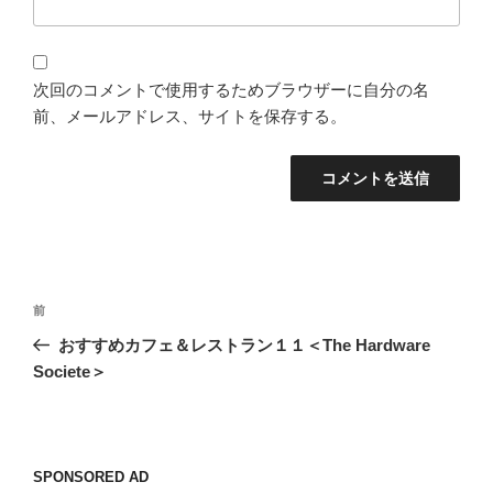
次回のコメントで使用するためブラウザーに自分の名
前、メールアドレス、サイトを保存する。
投
過
前
稿
去
おすすめカフェ＆レストラン１１＜The Hardware
ナ
の
Societe＞
ビ
投
稿
ゲ
ー
SPONSORED AD
シ