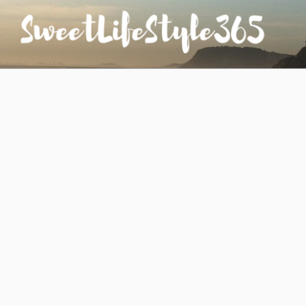
コ
ン
テ
ン
SWEETLIFESTYLE365
のんびりお気楽な日仏夫婦のあれこれ
ツ
へ
ス
キ
ッ
プ