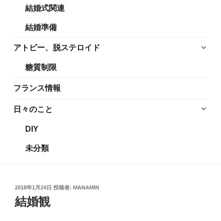
結婚式関連
展
メ
開
ニ
結婚準備
ュ
ー
サ
アトピー、脱ステロイド
を
ブ
糖質制限
展
メ
開
ニ
フランス情報
ュ
ー
サ
日々のこと
を
ブ
DIY
展
メ
開
ニ
未分類
ュ
ー
を
投
2018年1月24日
投稿者:
MANAMIN
展
稿
結婚観
開
日: