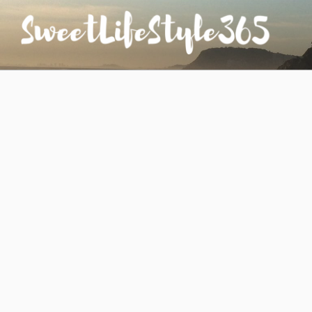
コ
ン
テ
ン
SWEETLIFESTYLE365
のんびりお気楽な日仏夫婦のあれこれ
ツ
へ
ス
キ
ッ
プ