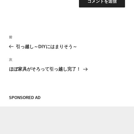
投
過
前
稿
去
引っ越し～DIYにはまりそう～
ナ
の
ビ
投
次
次
稿
ゲ
の
ほぼ家具がそろって引っ越し完了！
投
ー
稿
シ
ョ
SPONSORED AD
ン