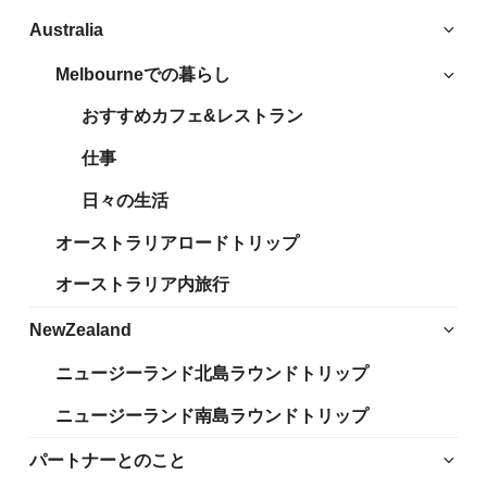
サ
Australia
ブ
Melbourneでの暮らし
サ
メ
ブ
ニ
おすすめカフェ&レストラン
メ
ュ
ニ
仕事
ー
ュ
を
日々の生活
ー
展
を
開
オーストラリアロードトリップ
展
開
オーストラリア内旅行
サ
NewZealand
ブ
ニュージーランド北島ラウンドトリップ
メ
ニ
ニュージーランド南島ラウンドトリップ
ュ
ー
サ
パートナーとのこと
を
ブ