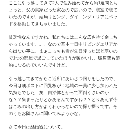
ここに引っ越してきて2人で住み始めてから約1週間とち
ょっと。父の実家だった家なので広いので、寝室で寝て
いたのですが、結局リビング、ダイニングエリアにベッ
ドを移動してきちゃいました。
貧乏性なんですかね、私たちにはこんな広さ持て余しち
ゃっています。。。なので基本一日中リビングエリアか
ら出ない事に。まぁこっちも雪が先日降ったほど寒いの
で1つの部屋で過ごしていたほうが暖かいし、暖房費も節
約になるのでいいんですけど。
引っ越してきてからご近所にあいさつ回りをしたので、
今日は朝ポストに回覧板が！地域の一員に少し加われた
気持ちでした 笑 自治体とかって面倒くさいのか
な？？集まったりとかあるんですかね？？とりあえず今
はごみの出し方がよくわからないので探り探りです。そ
のうちお隣さんに聞いてみようかな。
さて今日は結婚観について。