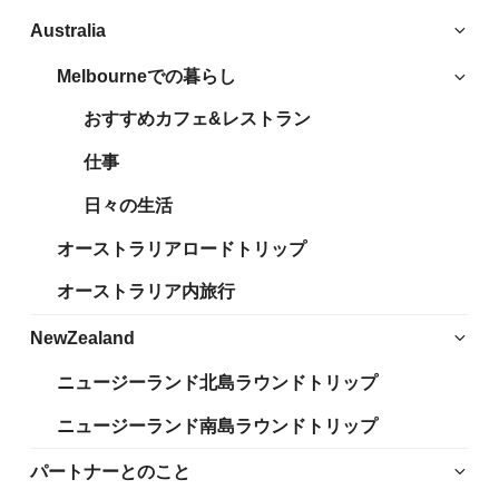
サ
Australia
ブ
Melbourneでの暮らし
サ
メ
ブ
ニ
おすすめカフェ&レストラン
メ
ュ
ニ
仕事
ー
ュ
を
日々の生活
ー
展
を
開
オーストラリアロードトリップ
展
開
オーストラリア内旅行
サ
NewZealand
ブ
ニュージーランド北島ラウンドトリップ
メ
ニ
ニュージーランド南島ラウンドトリップ
ュ
ー
サ
パートナーとのこと
を
ブ