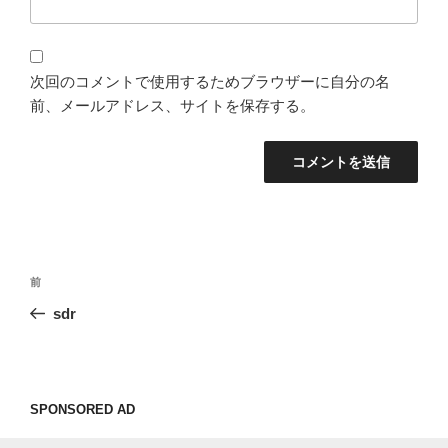
次回のコメントで使用するためブラウザーに自分の名
前、メールアドレス、サイトを保存する。
投
過
前
稿
去
sdr
ナ
の
ビ
投
稿
ゲ
ー
SPONSORED AD
シ