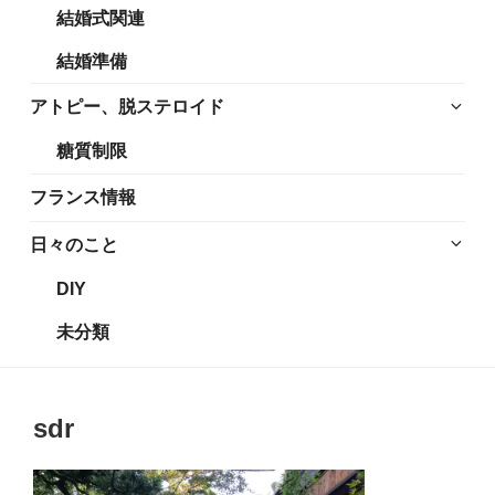
結婚式関連
展
メ
開
ニ
結婚準備
ュ
ー
サ
アトピー、脱ステロイド
を
ブ
糖質制限
展
メ
開
ニ
フランス情報
ュ
ー
サ
日々のこと
を
ブ
DIY
展
メ
開
ニ
未分類
ュ
ー
を
sdr
展
開