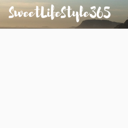
コ
ン
テ
ン
SWEETLIFESTYLE365
のんびりお気楽な日仏夫婦のあれこれ
ツ
へ
ス
キ
ッ
プ