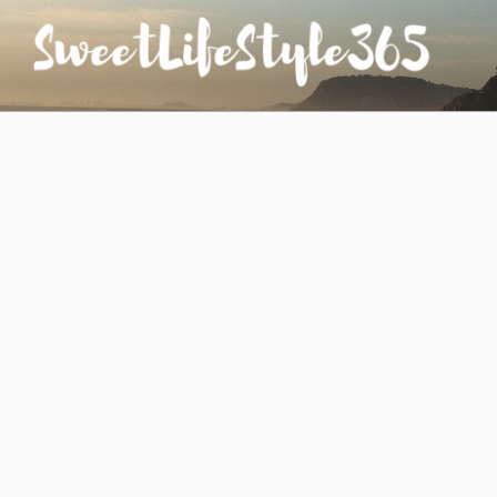
コ
ン
テ
ン
SWEETLIFESTYLE365
のんびりお気楽な日仏夫婦のあれこれ
ツ
へ
ス
キ
ッ
プ