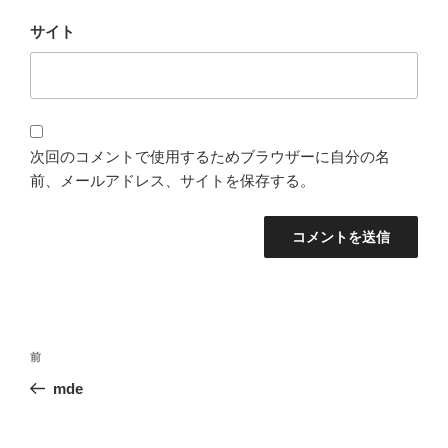
サイト
次回のコメントで使用するためブラウザーに自分の名
前、メールアドレス、サイトを保存する。
投
過
前
稿
去
mde
ナ
の
ビ
投