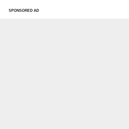
稿
ゲ
ー
SPONSORED AD
シ
ョ
ン