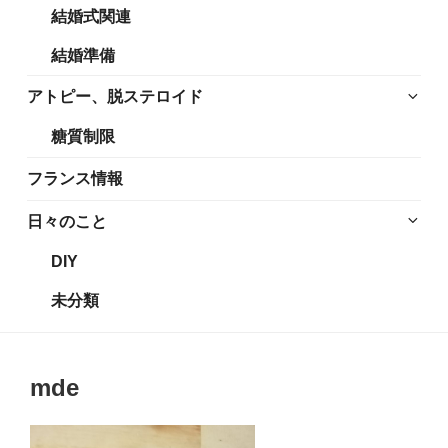
結婚式関連
展
メ
開
ニ
結婚準備
ュ
ー
サ
アトピー、脱ステロイド
を
ブ
糖質制限
展
メ
開
ニ
フランス情報
ュ
ー
サ
日々のこと
を
ブ
DIY
展
メ
開
ニ
未分類
ュ
ー
を
mde
展
開