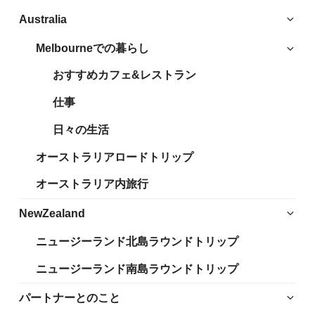
サ
Australia
ブ
Melbourneでの暮らし
サ
メ
ブ
ニ
おすすめカフェ&レストラン
メ
ュ
ニ
仕事
ー
ュ
を
日々の生活
ー
展
を
開
オーストラリアロードトリップ
展
開
オーストラリア内旅行
サ
NewZealand
ブ
ニュージーランド北島ラウンドトリップ
メ
ニ
ニュージーランド南島ラウンドトリップ
ュ
ー
サ
パートナーとのこと
を
ブ