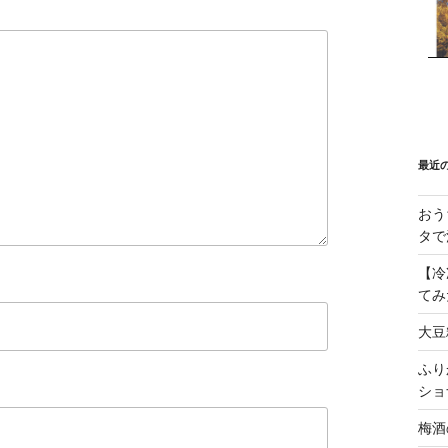
最近
おう
タで
【冷
てみ
大豆
ふり
ショ
梅酒