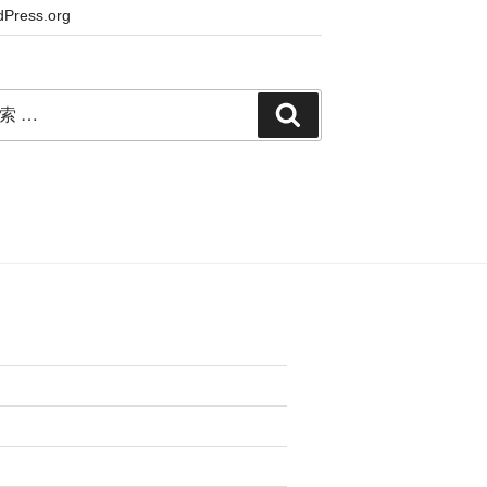
Press.org
検
索