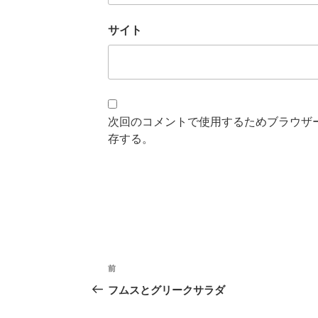
サイト
次回のコメントで使用するためブラウザ
存する。
投
前
過
稿
去
フムスとグリークサラダ
の
ナ