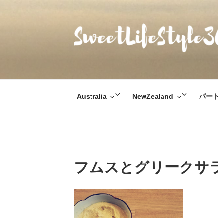
コ
ン
テ
ン
ツ
SWEETLIFESTYL
のんびりお気楽な日仏夫婦のあれこれ
へ
ス
キ
サ
サ
Australia
NewZealand
パー
ッ
ブ
ブ
プ
メ
メ
ニ
ニ
ュ
ュ
ー
ー
フムスとグリークサ
を
を
展
展
開
開