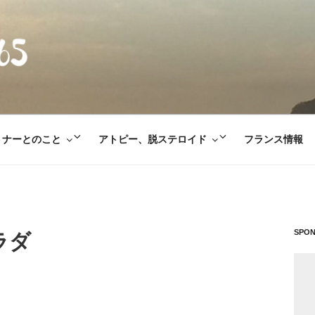
E365
サ
サ
トナーとのこと
アトピー、脱ステロイド
フランス情報
ブ
ブ
メ
メ
ニ
ニ
ュ
ュ
ー
ー
SPO
ラダ
を
を
展
展
開
開