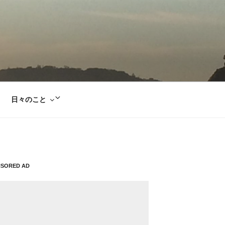
サ
日々のこと
ブ
メ
ニ
ュ
ー
NSORED AD
を
展
開