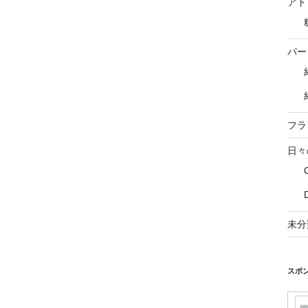
アト
パー
フラ
日々
未分
スポ