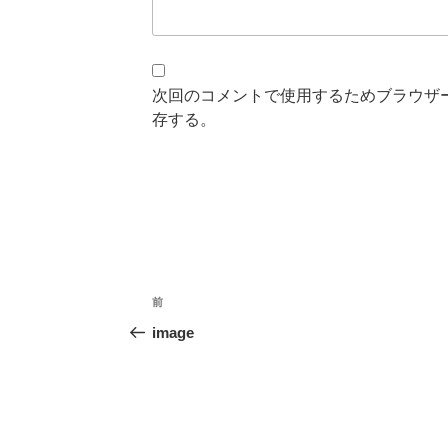
次回のコメントで使用するためブラウザ
存する。
投
前
過
稿
去
image
の
ナ
投
ビ
稿
ゲ