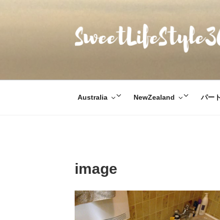
コ
ン
テ
ン
ツ
SWEETLIFESTYL
のんびりお気楽な日仏夫婦のあれこれ
へ
ス
キ
サ
サ
Australia
NewZealand
パー
ッ
ブ
ブ
プ
メ
メ
ニ
ニ
ュ
ュ
ー
ー
image
を
を
展
展
開
開