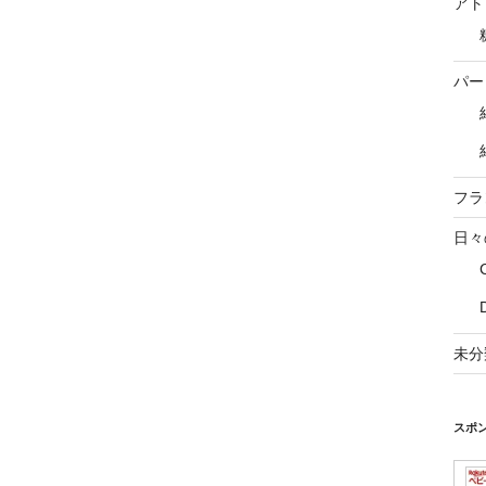
アト
パー
フラ
日々
未分
スポ