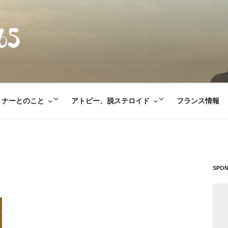
E365
サ
サ
トナーとのこと
アトピー、脱ステロイド
フランス情報
ブ
ブ
メ
メ
ニ
ニ
ュ
ュ
ー
ー
SPO
を
を
展
展
開
開