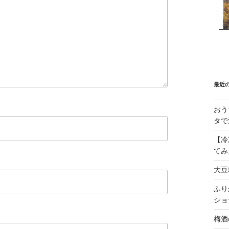
最近
おう
タで
【冷
てみ
大豆
ふり
ショ
梅酒