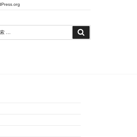
Press.org
検
索