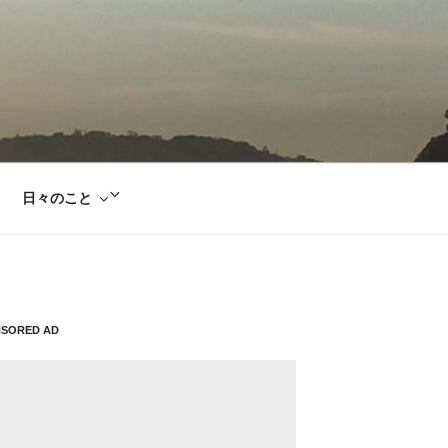
サ
日々のこと
ブ
メ
ニ
ュ
ー
NSORED AD
を
展
開