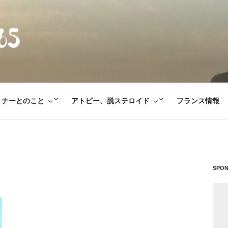
E365
サ
サ
トナーとのこと
アトピー、脱ステロイド
フランス情報
ブ
ブ
メ
メ
ニ
ニ
ュ
ュ
ー
ー
SPO
を
を
展
展
開
開