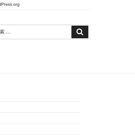
Press.org
検
索