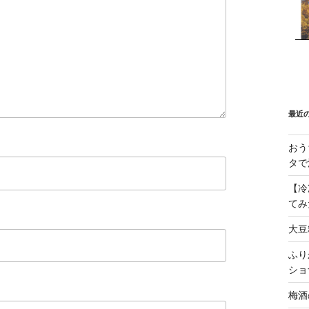
最近
おう
タで
【冷
てみ
大豆
ふり
ショ
梅酒