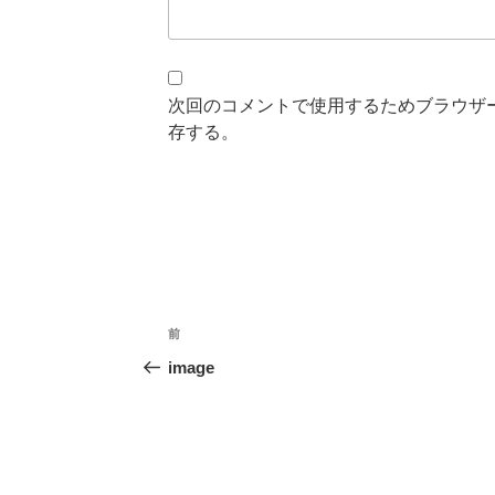
次回のコメントで使用するためブラウザ
存する。
投
前
過
稿
去
image
の
ナ
投
ビ
稿
ゲ