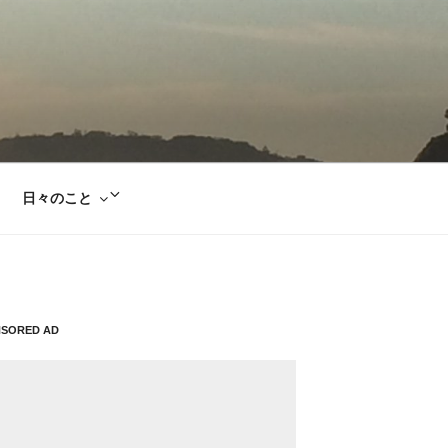
サ
日々のこと
ブ
メ
ニ
ュ
ー
NSORED AD
を
展
開