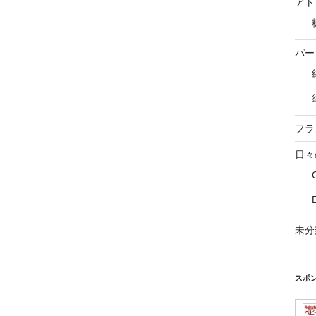
アト
パー
フラ
日々
未分
スポ