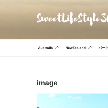
コ
ン
テ
ン
ツ
SWEETLIFESTYL
のんびりお気楽な日仏夫婦のあれこれ
へ
ス
キ
サ
サ
Australia
NewZealand
パー
ッ
ブ
ブ
プ
メ
メ
ニ
ニ
ュ
ュ
ー
ー
image
を
を
展
展
開
開