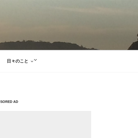
サ
日々のこと
ブ
メ
ニ
ュ
ー
NSORED AD
を
展
開