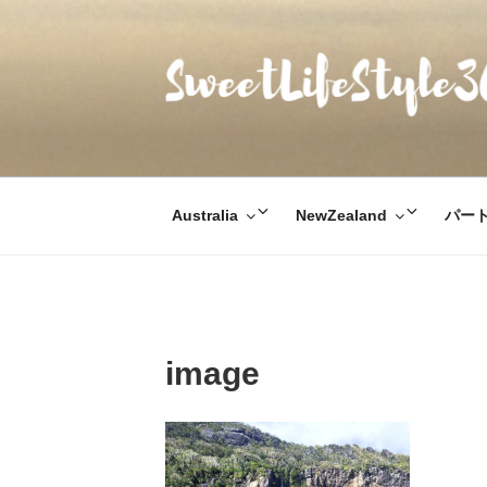
コ
ン
テ
ン
ツ
SWEETLIFESTYL
のんびりお気楽な日仏夫婦のあれこれ
へ
ス
キ
サ
サ
Australia
NewZealand
パー
ッ
ブ
ブ
プ
メ
メ
ニ
ニ
ュ
ュ
ー
ー
image
を
を
展
展
開
開