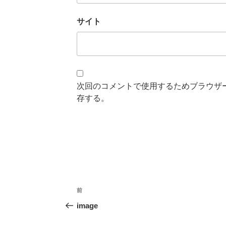
サイト
次回のコメントで使用するためブラウザ
存する。
投
前
過
稿
去
image
の
ナ