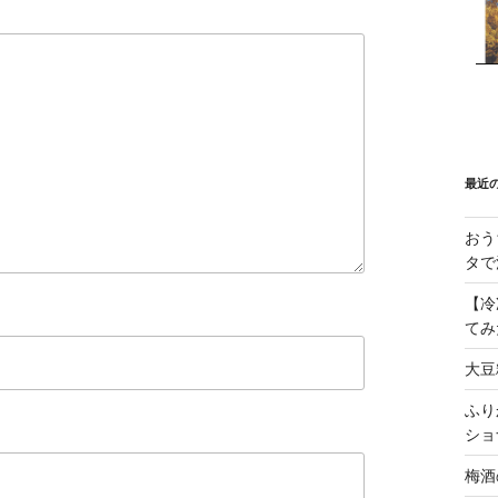
最近
おう
タで
【冷
てみ
大豆
ふり
ショ
梅酒