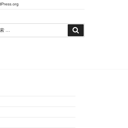
Press.org
検
索