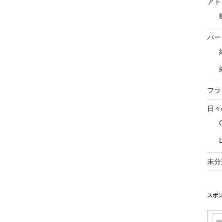
アト
パー
フラ
日々
未分
スポ