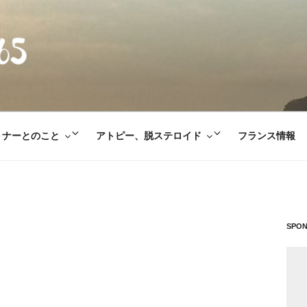
E365
サ
サ
トナーとのこと
アトピー、脱ステロイド
フランス情報
ブ
ブ
メ
メ
ニ
ニ
ュ
ュ
ー
ー
SPO
を
を
展
展
開
開