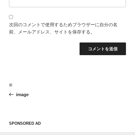
次回のコメントで使用するためブラウザーに自分の名
前、メールアドレス、サイトを保存する。
投
過
前
稿
去
image
ナ
の
ビ
投
稿
ゲ
ー
SPONSORED AD
シ