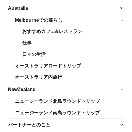
サ
Australia
ブ
Melbourneでの暮らし
サ
メ
ブ
ニ
おすすめカフェ&レストラン
メ
ュ
ニ
仕事
ー
ュ
を
日々の生活
ー
展
を
開
オーストラリアロードトリップ
展
開
オーストラリア内旅行
サ
NewZealand
ブ
ニュージーランド北島ラウンドトリップ
メ
ニ
ニュージーランド南島ラウンドトリップ
ュ
ー
サ
パートナーとのこと
を
ブ