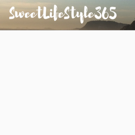
コ
ン
テ
ン
SWEETLIFESTYLE365
のんびりお気楽な日仏夫婦のあれこれ
ツ
へ
ス
キ
ッ
プ