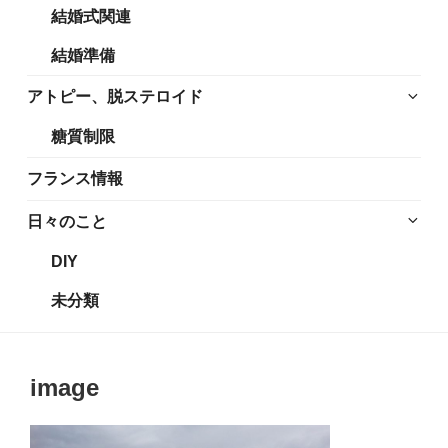
結婚式関連
展
メ
開
ニ
結婚準備
ュ
ー
サ
アトピー、脱ステロイド
を
ブ
糖質制限
展
メ
開
ニ
フランス情報
ュ
ー
サ
日々のこと
を
ブ
DIY
展
メ
開
ニ
未分類
ュ
ー
を
image
展
開