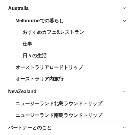
サ
Australia
ブ
Melbourneでの暮らし
サ
メ
ブ
ニ
おすすめカフェ&レストラン
メ
ュ
ニ
仕事
ー
ュ
を
日々の生活
ー
展
を
開
オーストラリアロードトリップ
展
開
オーストラリア内旅行
サ
NewZealand
ブ
ニュージーランド北島ラウンドトリップ
メ
ニ
ニュージーランド南島ラウンドトリップ
ュ
ー
サ
パートナーとのこと
を
ブ