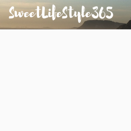
コ
ン
テ
ン
SWEETLIFESTYLE365
のんびりお気楽な日仏夫婦のあれこれ
ツ
へ
ス
キ
ッ
プ