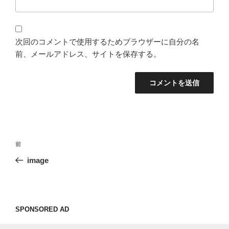
次回のコメントで使用するためブラウザーに自分の名
前、メールアドレス、サイトを保存する。
投
過
前
稿
去
image
ナ
の
ビ
投
稿
ゲ
ー
SPONSORED AD
シ