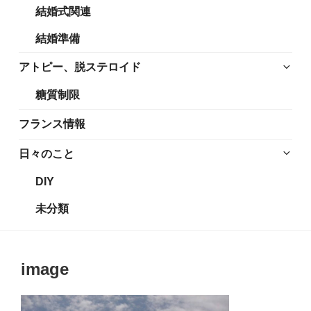
結婚式関連
展
メ
開
ニ
結婚準備
ュ
ー
サ
アトピー、脱ステロイド
を
ブ
糖質制限
展
メ
開
ニ
フランス情報
ュ
ー
サ
日々のこと
を
ブ
DIY
展
メ
開
ニ
未分類
ュ
ー
を
image
展
開