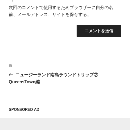
次回のコメントで使用するためブラウザーに自分の名
前、メールアドレス、サイトを保存する。
投
過
前
稿
去
ニュージーランド南島ラウンドトリップ⑦
ナ
の
QueensTown編
ビ
投
稿
ゲ
ー
SPONSORED AD
シ
ョ
ン