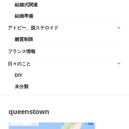
結婚式関連
展
メ
開
ニ
結婚準備
ュ
ー
サ
アトピー、脱ステロイド
を
ブ
糖質制限
展
メ
開
ニ
フランス情報
ュ
ー
サ
日々のこと
を
ブ
DIY
展
メ
開
ニ
未分類
ュ
ー
を
queenstown
展
開