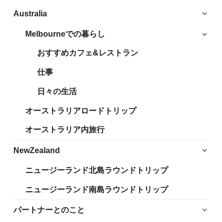
サ
Australia
ブ
Melbourneでの暮らし
サ
メ
ブ
ニ
おすすめカフェ&レストラン
メ
ュ
ニ
仕事
ー
ュ
を
日々の生活
ー
展
を
開
オーストラリアロードトリップ
展
開
オーストラリア内旅行
サ
NewZealand
ブ
ニュージーランド北島ラウンドトリップ
メ
ニ
ニュージーランド南島ラウンドトリップ
ュ
ー
サ
パートナーとのこと
を
ブ