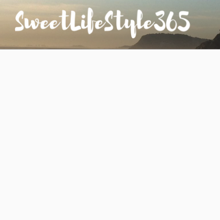
コ
ン
テ
ン
SWEETLIFESTYLE365
のんびりお気楽な日仏夫婦のあれこれ
ツ
へ
ス
キ
ッ
プ