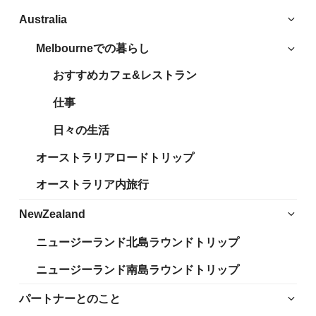
サ
Australia
ブ
Melbourneでの暮らし
サ
メ
ブ
ニ
おすすめカフェ&レストラン
メ
ュ
ニ
仕事
ー
ュ
を
日々の生活
ー
展
を
開
オーストラリアロードトリップ
展
開
オーストラリア内旅行
サ
NewZealand
ブ
ニュージーランド北島ラウンドトリップ
メ
ニ
ニュージーランド南島ラウンドトリップ
ュ
ー
サ
パートナーとのこと
を
ブ