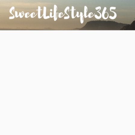
コ
ン
テ
ン
SWEETLIFESTYLE365
のんびりお気楽な日仏夫婦のあれこれ
ツ
へ
ス
キ
ッ
プ