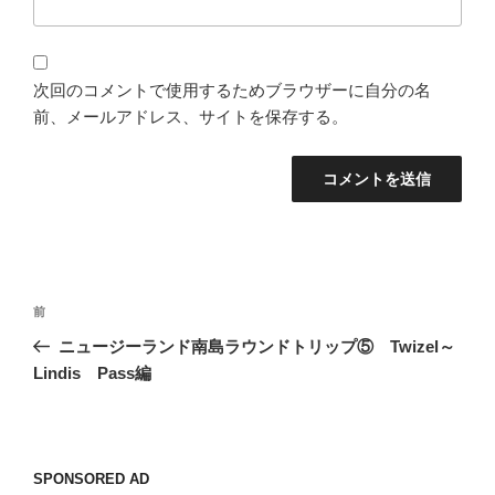
次回のコメントで使用するためブラウザーに自分の名
前、メールアドレス、サイトを保存する。
投
過
前
稿
去
ニュージーランド南島ラウンドトリップ⑤ Twizel～
ナ
の
Lindis Pass編
ビ
投
稿
ゲ
ー
SPONSORED AD
シ