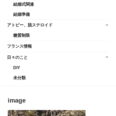
結婚式関連
展
メ
開
ニ
結婚準備
ュ
ー
サ
アトピー、脱ステロイド
を
ブ
糖質制限
展
メ
開
ニ
フランス情報
ュ
ー
サ
日々のこと
を
ブ
DIY
展
メ
開
ニ
未分類
ュ
ー
を
image
展
開