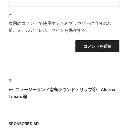
次回のコメントで使用するためブラウザーに自分の名
前、メールアドレス、サイトを保存する。
投
過
前
稿
去
ニュージーランド南島ラウンドトリップ② Akaroa
ナ
の
Timaru編
ビ
投
稿
ゲ
ー
SPONSORED AD
シ