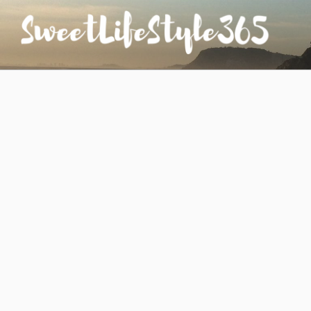
コ
ン
テ
ン
SWEETLIFESTYLE365
のんびりお気楽な日仏夫婦のあれこれ
ツ
へ
ス
キ
ッ
プ