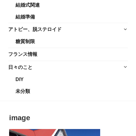
結婚式関連
展
メ
開
ニ
結婚準備
ュ
ー
サ
アトピー、脱ステロイド
を
ブ
糖質制限
展
メ
開
ニ
フランス情報
ュ
ー
サ
日々のこと
を
ブ
DIY
展
メ
開
ニ
未分類
ュ
ー
を
image
展
開