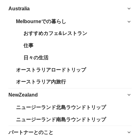
サ
Australia
ブ
Melbourneでの暮らし
サ
メ
ブ
ニ
おすすめカフェ&レストラン
メ
ュ
ニ
仕事
ー
ュ
を
日々の生活
ー
展
を
開
オーストラリアロードトリップ
展
開
オーストラリア内旅行
サ
NewZealand
ブ
ニュージーランド北島ラウンドトリップ
メ
ニ
ニュージーランド南島ラウンドトリップ
ュ
ー
サ
パートナーとのこと
を
ブ