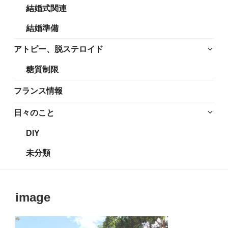
結婚式関連
展
メ
開
ニ
結婚準備
ュ
ー
サ
アトピー、脱ステロイド
を
ブ
糖質制限
展
メ
開
ニ
フランス情報
ュ
ー
サ
日々のこと
を
ブ
DIY
展
メ
開
ニ
未分類
ュ
ー
を
image
展
開