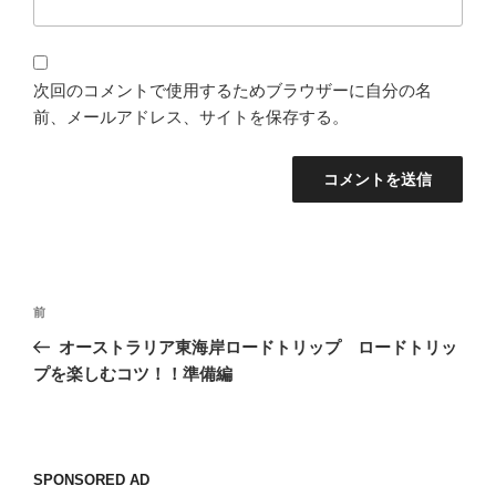
次回のコメントで使用するためブラウザーに自分の名
前、メールアドレス、サイトを保存する。
投
過
前
稿
去
オーストラリア東海岸ロードトリップ ロードトリッ
ナ
の
プを楽しむコツ！！準備編
ビ
投
稿
ゲ
ー
SPONSORED AD
シ