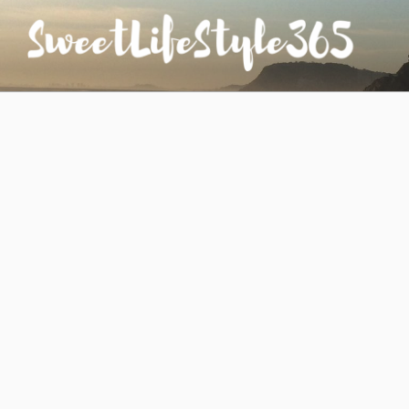
コ
ン
テ
ン
SWEETLIFESTYLE365
のんびりお気楽な日仏夫婦のあれこれ
ツ
へ
ス
キ
ッ
プ