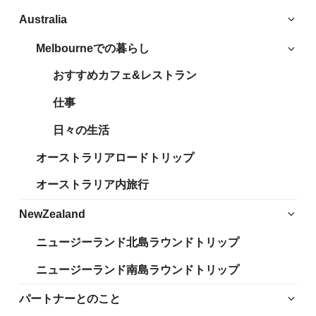
サ
Australia
ブ
Melbourneでの暮らし
サ
メ
ブ
ニ
おすすめカフェ&レストラン
メ
ュ
ニ
仕事
ー
ュ
を
日々の生活
ー
展
を
開
オーストラリアロードトリップ
展
開
オーストラリア内旅行
サ
NewZealand
ブ
ニュージーランド北島ラウンドトリップ
メ
ニ
ニュージーランド南島ラウンドトリップ
ュ
ー
サ
パートナーとのこと
を
ブ