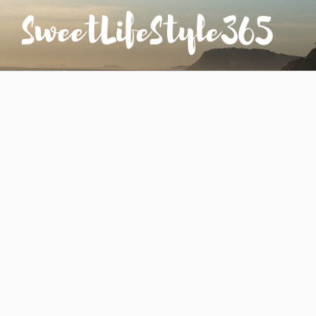
コ
ン
テ
ン
SWEETLIFESTYLE365
のんびりお気楽な日仏夫婦のあれこれ
ツ
へ
ス
キ
ッ
プ