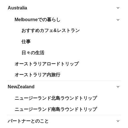
サ
Australia
ブ
Melbourneでの暮らし
サ
メ
ブ
ニ
おすすめカフェ&レストラン
メ
ュ
ニ
仕事
ー
ュ
を
日々の生活
ー
展
を
開
オーストラリアロードトリップ
展
開
オーストラリア内旅行
サ
NewZealand
ブ
ニュージーランド北島ラウンドトリップ
メ
ニ
ニュージーランド南島ラウンドトリップ
ュ
ー
サ
パートナーとのこと
を
ブ