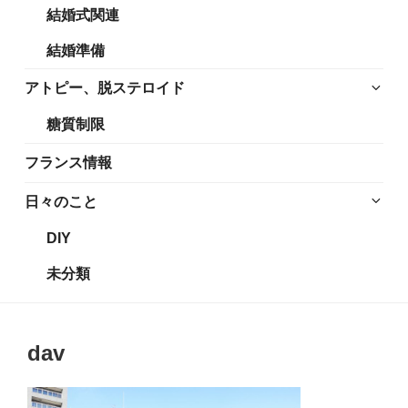
結婚式関連
展
メ
開
ニ
結婚準備
ュ
ー
サ
アトピー、脱ステロイド
を
ブ
糖質制限
展
メ
開
ニ
フランス情報
ュ
ー
サ
日々のこと
を
ブ
DIY
展
メ
開
ニ
未分類
ュ
ー
を
dav
展
開