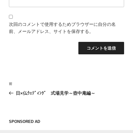
次回のコメントで使用するためブラウザーに自分の名
前、メールアドレス、サイトを保存する。
投
過
前
稿
去
日×仏ｳｪﾃﾞｨﾝｸﾞ 式場見学～壺中庵編～
ナ
の
ビ
投
稿
ゲ
ー
SPONSORED AD
シ