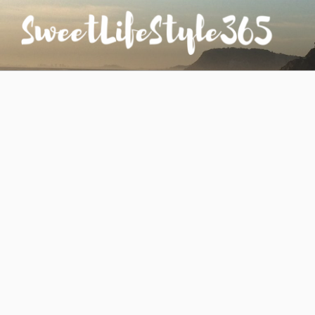
コ
ン
テ
ン
SWEETLIFESTYLE365
のんびりお気楽な日仏夫婦のあれこれ
ツ
へ
ス
キ
ッ
プ