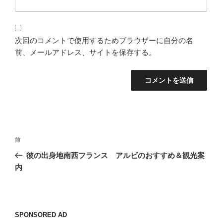
次回のコメントで使用するためブラウザーに自分の名
前、メールアドレス、サイトを保存する。
投
過
前
稿
去
彼の出身地南西フランス アルビのおすすめ＆観光案
ナ
の
内
ビ
投
稿
ゲ
ー
SPONSORED AD
シ