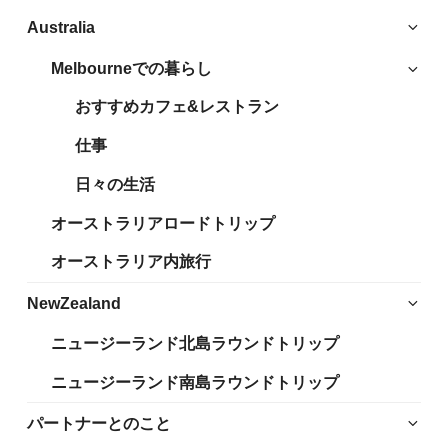
サ
Australia
ブ
Melbourneでの暮らし
サ
メ
ブ
ニ
おすすめカフェ&レストラン
メ
ュ
ニ
仕事
ー
ュ
を
日々の生活
ー
展
を
開
オーストラリアロードトリップ
展
開
オーストラリア内旅行
サ
NewZealand
ブ
ニュージーランド北島ラウンドトリップ
メ
ニ
ニュージーランド南島ラウンドトリップ
ュ
ー
サ
パートナーとのこと
を
ブ