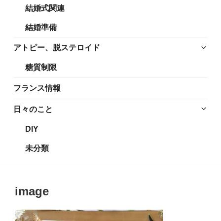
結婚式関連
展
メ
開
ニ
結婚準備
ュ
ー
サ
アトピー、脱ステロイド
を
ブ
糖質制限
展
メ
開
ニ
フランス情報
ュ
ー
サ
日々のこと
を
ブ
DIY
展
メ
開
ニ
未分類
ュ
ー
を
image
展
開