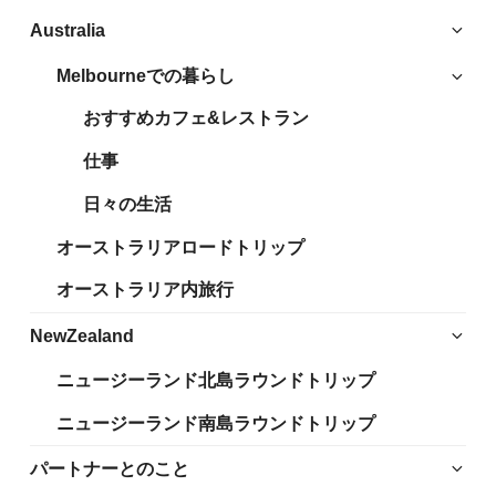
サ
Australia
ブ
Melbourneでの暮らし
サ
メ
ブ
ニ
おすすめカフェ&レストラン
メ
ュ
ニ
仕事
ー
ュ
を
日々の生活
ー
展
を
開
オーストラリアロードトリップ
展
開
オーストラリア内旅行
サ
NewZealand
ブ
ニュージーランド北島ラウンドトリップ
メ
ニ
ニュージーランド南島ラウンドトリップ
ュ
ー
サ
パートナーとのこと
を
ブ