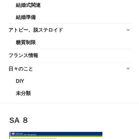
結婚式関連
展
メ
開
ニ
結婚準備
ュ
ー
サ
アトピー、脱ステロイド
を
ブ
糖質制限
展
メ
開
ニ
フランス情報
ュ
ー
サ
日々のこと
を
ブ
DIY
展
メ
開
ニ
未分類
ュ
ー
を
SA ８
展
開