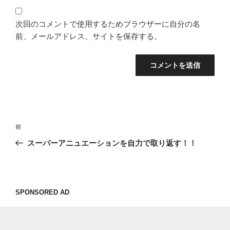
次回のコメントで使用するためブラウザーに自分の名
前、メールアドレス、サイトを保存する。
投
過
前
稿
去
スーパーアニュエーションを自力で取り返す！！
ナ
の
ビ
投
稿
ゲ
ー
SPONSORED AD
シ
ョ