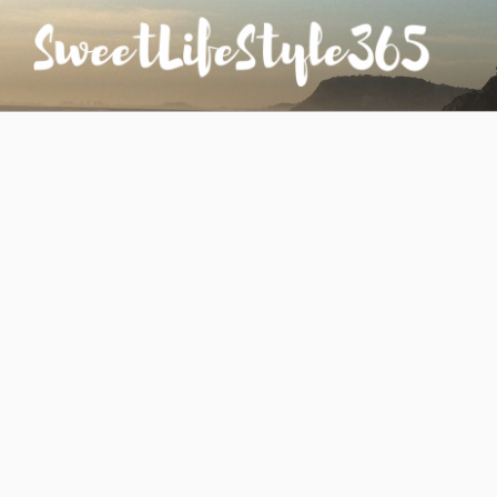
コ
ン
テ
ン
SWEETLIFESTYLE365
のんびりお気楽な日仏夫婦のあれこれ
ツ
へ
ス
キ
ッ
プ