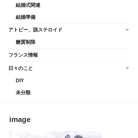
結婚式関連
展
メ
開
ニ
結婚準備
ュ
ー
サ
アトピー、脱ステロイド
を
ブ
糖質制限
展
メ
開
ニ
フランス情報
ュ
ー
サ
日々のこと
を
ブ
DIY
展
メ
開
ニ
未分類
ュ
ー
を
image
展
開