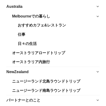
サ
Australia
ブ
Melbourneでの暮らし
サ
メ
ブ
ニ
おすすめカフェ&レストラン
メ
ュ
ニ
仕事
ー
ュ
を
日々の生活
ー
展
を
開
オーストラリアロードトリップ
展
開
オーストラリア内旅行
サ
NewZealand
ブ
ニュージーランド北島ラウンドトリップ
メ
ニ
ニュージーランド南島ラウンドトリップ
ュ
ー
サ
パートナーとのこと
を
ブ