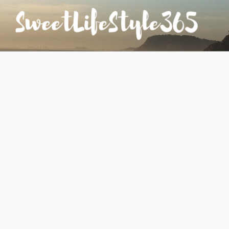
コ
ン
テ
ン
SWEETLIFESTYLE365
のんびりお気楽な日仏夫婦のあれこれ
ツ
へ
ス
キ
ッ
プ