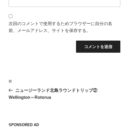
次回のコメントで使用するためブラウザーに自分の名
前、メールアドレス、サイトを保存する。
投
過
前
稿
去
ニュージーランド北島ラウンドトリップ②
ナ
の
Wellington～Rotorua
ビ
投
稿
ゲ
ー
SPONSORED AD
シ